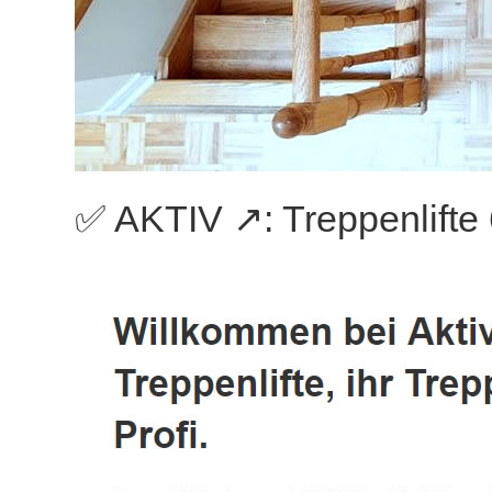
✅ AKTIV ↗️: Treppenlift