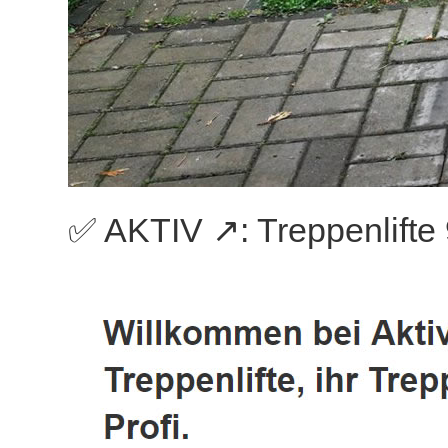
✅ AKTIV ↗️: Treppenlift