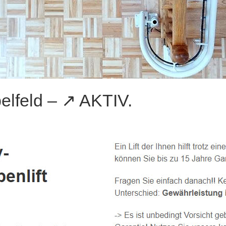
lfeld – ↗️ AKTIV.