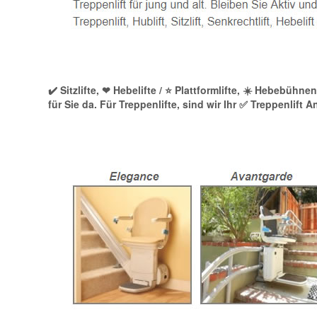
✔️ Sitzlifte, ❤ Hebelifte / ⭐ Plattformlifte, ☀️ Hebebüh
für Sie da. Für Treppenlifte, sind wir Ihr ✅ Treppenlift 