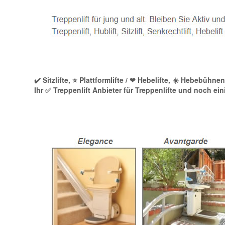
✔️ Sitzlifte, ⭐ Plattformlifte / ❤ Hebelifte, ☀️ Hebebü
Ihr ✅ Treppenlift Anbieter für Treppenlifte und noch e