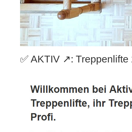
✅ AKTIV ↗️: Treppenlift