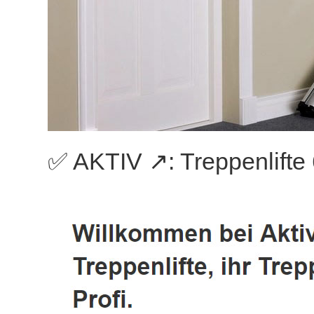
✅ AKTIV ↗️: Treppenlift