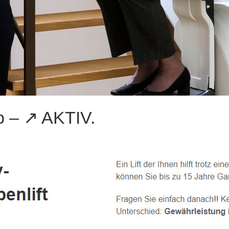
 – ↗️ AKTIV.