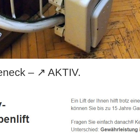
eneck – ↗️ AKTIV.